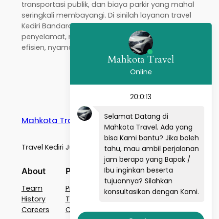
transportasi publik, dan biaya parkir yang mahal
seringkali membayangi. Di sinilah layanan travel
Kediri Bandara Juanda hadir sebagai ksatria
penyelamat, menawarkan solusi perjalanan yang
efisien, nyaman, dan bebas…
Mahkota Travel
Online
20:0:13
Selamat Datang di
Mahkota Travel Kediri
Mahkota Travel. Ada yang
bisa Kami bantu? Jika boleh
Travel Kediri Juanda Surabaya Malang
tahu, mau ambil perjalanan
jam berapa yang Bapak /
Ibu inginkan beserta
About
Privacy
Social
tujuannya? Silahkan
Team
Privacy Policy
Facebook
konsultasikan dengan Kami.
History
Terms and Conditions
Instagram
Careers
Contact Us
Twitter/X